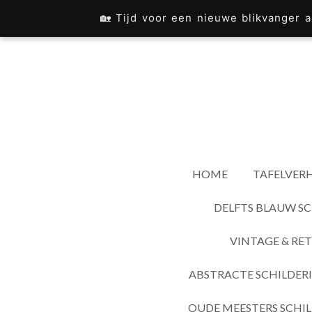
Ga
🏡 Tijd voor een nieuwe blikvanger
direct
naar
de
hoofdinhoud
HOME
TAFELVERH
DELFTS BLAUW SC
VINTAGE & RET
ABSTRACTE SCHILDER
OUDE MEESTERS SCHIL