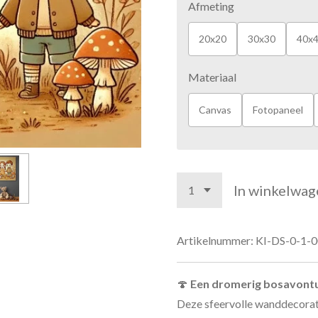
Afmeting
20x20
30x30
40x
Materiaal
Canvas
Fotopaneel
In winkelwag
Artikelnummer:
KI-DS-0-1-
🍄
Een dromerig bosavontu
Deze sfeervolle wanddecorat