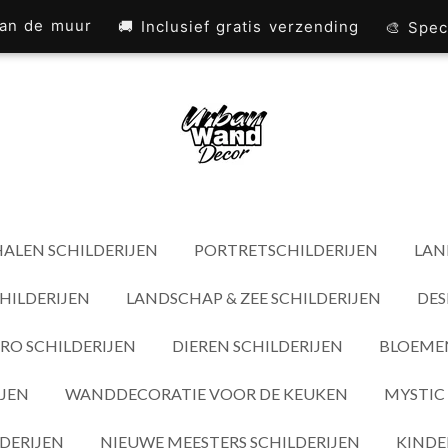
 aan de muur
🚚 Inclusief gratis verzending
🎨 Spec
ALEN SCHILDERIJEN
PORTRETSCHILDERIJEN
LAN
HILDERIJEN
LANDSCHAP & ZEE SCHILDERIJEN
DES
RO SCHILDERIJEN
DIEREN SCHILDERIJEN
BLOEMEN
IJEN
WANDDECORATIE VOOR DE KEUKEN
MYSTIC 
DERIJEN
NIEUWE MEESTERS SCHILDERIJEN
KINDE