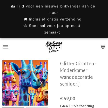
Ga
🏡 Tijd voor een nieuwe blikvanger aan de
direct
muur
naar
🚚 Inclusief gratis verzending
🎨 Speciaal voor jou op maat
de
gemaakt
hoofdinhoud
Glitter Giraffen -
kinderkamer
wanddecoratie
schilderij
€ 59,00
GRATIS verzending