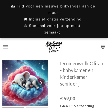
Ga
🏡 Tijd voor een nieuwe blikvanger aan de
direct
muur
naar
🚚 Inclusief gratis verzending
🎨 Speciaal voor jou op maat
de
gemaakt
hoofdinhoud
Dromenwolk Olifant
- babykamer en
kinderkamer
schilderij
€ 59,00
GRATIS verzending