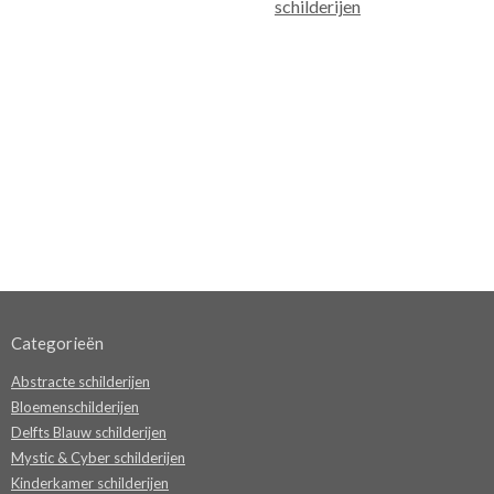
schilderijen
Categorieën
Abstracte schilderijen
Bloemenschilderijen
Delfts Blauw schilderijen
Mystic & Cyber schilderijen
Kinderkamer schilderijen