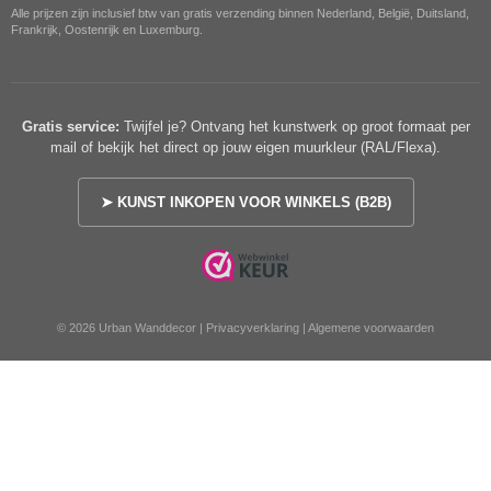
Alle prijzen zijn inclusief btw van gratis verzending binnen Nederland, België, Duitsland,
Frankrijk, Oostenrijk en Luxemburg.
Gratis service:
Twijfel je? Ontvang het kunstwerk op groot formaat per
mail of bekijk het direct op jouw eigen muurkleur (RAL/Flexa).
➤ KUNST INKOPEN VOOR WINKELS (B2B)
© 2026 Urban Wanddecor |
Privacyverklaring
|
Algemene voorwaarden