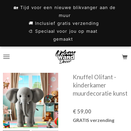
Ga
🏡 Tijd voor een nieuwe blikvanger aan de
direct
muur
naar
🚚 Inclusief gratis verzending
🎨 Speciaal voor jou op maat
de
gemaakt
hoofdinhoud
Knuffel Olifant -
kinderkamer
muurdecoratie kunst
€ 59,00
GRATIS verzending