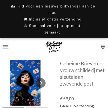
Ga
🏡 Tijd voor een nieuwe blikvanger aan de
direct
muur
naar
🚚 Inclusief gratis verzending
🎨 Speciaal voor jou op maat
de
gemaakt
hoofdinhoud
Geheime Brieven –
vrouw schilderij met
sleutels en
zwevende post
€ 59,00
GRATIS verzending