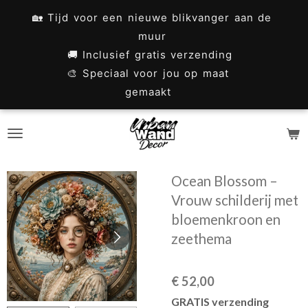
Ga
🏡 Tijd voor een nieuwe blikvanger aan de
direct
muur
naar
🚚 Inclusief gratis verzending
🎨 Speciaal voor jou op maat
de
gemaakt
hoofdinhoud
Ocean Blossom –
Vrouw schilderij met
bloemenkroon en
zeethema
€ 52,00
GRATIS verzending