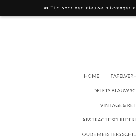
Ga
🏡 Tijd voor een nieuwe blikvanger
direct
naar
de
hoofdinhoud
HOME
TAFELVERH
DELFTS BLAUW SC
VINTAGE & RET
ABSTRACTE SCHILDER
OUDE MEESTERS SCHIL