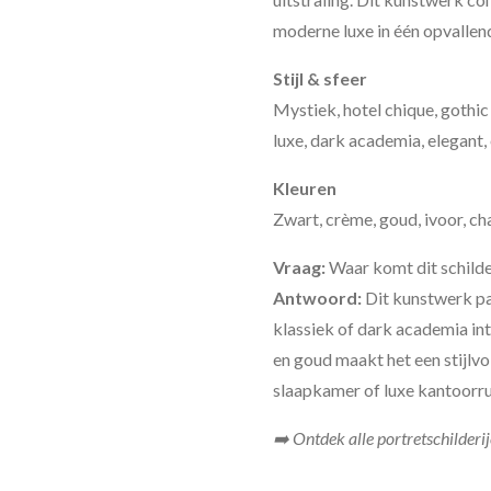
moderne luxe in één opvallen
Stijl & sfeer
Mystiek, hotel chique, gothic
luxe, dark academia, elegant,
Kleuren
Zwart, crème, goud, ivoor, c
Vraag:
Waar komt dit schilder
Antwoord:
Dit kunstwerk pas
klassiek of dark academia in
en goud maakt het een stijlv
slaapkamer of luxe kantoorr
➡️ Ontdek alle portretschilderi