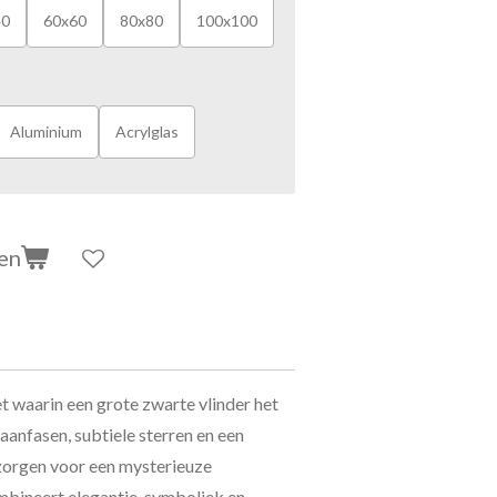
40
60x60
80x80
100x100
Aluminium
Acrylglas
en
et waarin een grote zwarte vlinder het
nfasen, subtiele sterren en een
zorgen voor een mysterieuze
ombineert elegantie, symboliek en