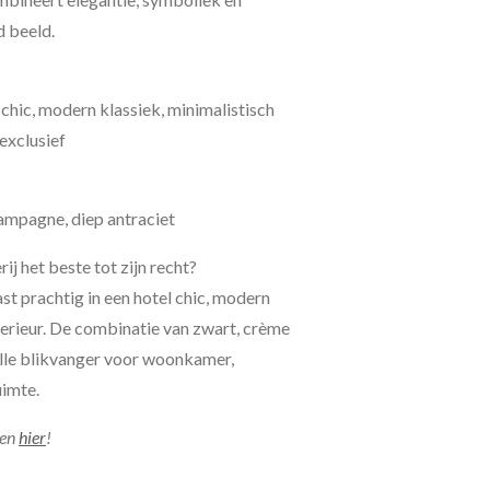
d beeld.
 chic, modern klassiek, minimalistisch
 exclusief
hampagne, diep antraciet
ij het beste tot zijn recht?
t prachtig in een hotel chic, modern
terieur. De combinatie van zwart, crème
olle blikvanger voor woonkamer,
uimte.
jen
hier
!