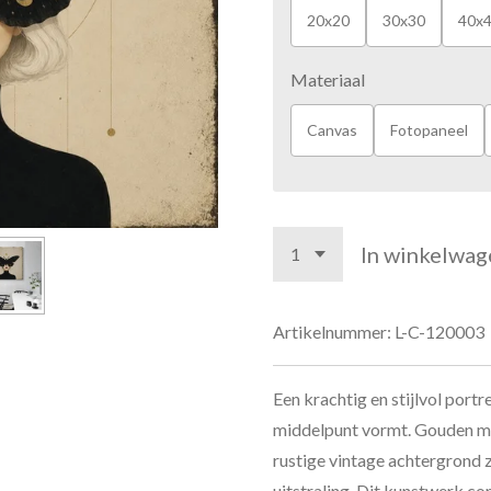
20x20
30x30
40x
Materiaal
Canvas
Fotopaneel
In winkelwag
Artikelnummer:
L-C-120003
Een krachtig en stijlvol portr
middelpunt vormt. Gouden maa
rustige vintage achtergrond 
uitstraling. Dit kunstwerk c