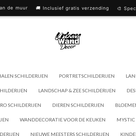
 aan de muur
🚚 Inclusief gratis verzending
🎨 Spec
ALEN SCHILDERIJEN
PORTRETSCHILDERIJEN
LAN
HILDERIJEN
LANDSCHAP & ZEE SCHILDERIJEN
DES
RO SCHILDERIJEN
DIEREN SCHILDERIJEN
BLOEMEN
IJEN
WANDDECORATIE VOOR DE KEUKEN
MYSTIC 
DERIJEN
NIEUWE MEESTERS SCHILDERIJEN
KINDE