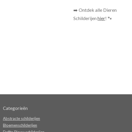
➡️ Ontdek alle Dieren
Schilderijen
hier
! 🐾
Categorieën
Abstracte schilderijen
Bloemenschilderijen