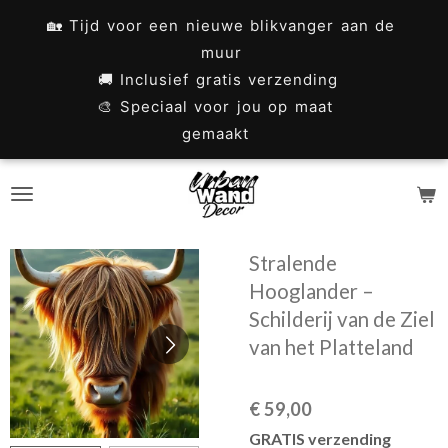
Ga
🏡 Tijd voor een nieuwe blikvanger aan de
direct
muur
naar
🚚 Inclusief gratis verzending
🎨 Speciaal voor jou op maat
de
gemaakt
hoofdinhoud
Stralende
Hooglander –
Schilderij van de Ziel
van het Platteland
€ 59,00
GRATIS verzending