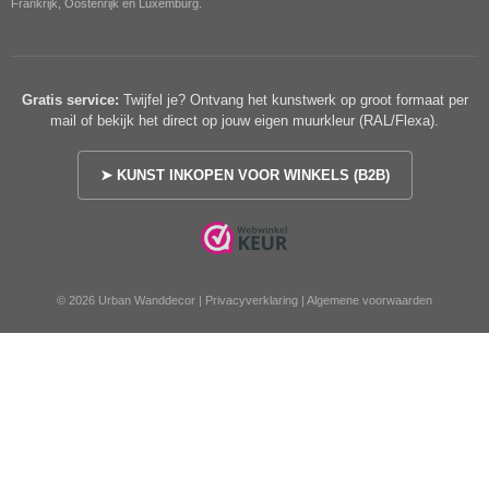
Frankrijk, Oostenrijk en Luxemburg.
Gratis service:
Twijfel je? Ontvang het kunstwerk op groot formaat per
mail of bekijk het direct op jouw eigen muurkleur (RAL/Flexa).
➤ KUNST INKOPEN VOOR WINKELS (B2B)
© 2026 Urban Wanddecor |
Privacyverklaring
|
Algemene voorwaarden