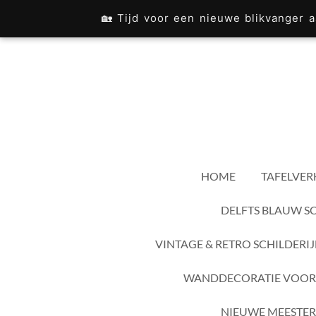
Ga
🏡 Tijd voor een nieuwe blikvanger
direct
naar
de
hoofdinhoud
HOME
TAFELVER
DELFTS BLAUW S
VINTAGE & RETRO SCHILDERI
WANDDECORATIE VOOR
NIEUWE MEESTER