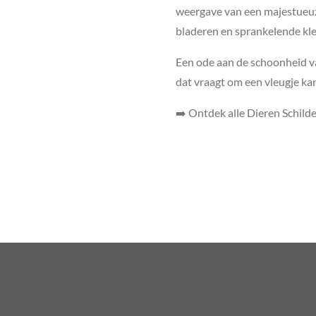
weergave van een majestueuz
bladeren en sprankelende kl
Een ode aan de schoonheid va
dat vraagt om een vleugje kara
➡️ Ontdek alle Dieren Schild