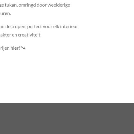
e tukan, omringd door weelderige
euren.
n de tropen, perfect voor elk interieur
kter en creativiteit.
erijen
hier
! 🐾