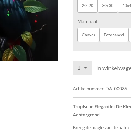
20x20
30x30
40x
Materiaal
Canvas
Fotopaneel
In winkelwag
Artikelnummer:
DA-00085
Tropische Elegantie: De Kl
Achtergrond.
Breng de magie van de natuur