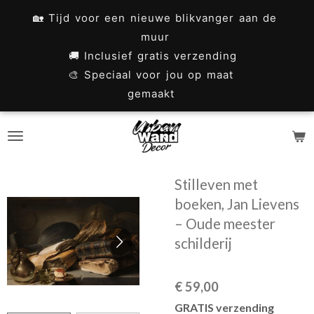
Ga
🏡 Tijd voor een nieuwe blikvanger aan de
direct
muur
naar
🚚 Inclusief gratis verzending
🎨 Speciaal voor jou op maat
de
gemaakt
hoofdinhoud
Stilleven met
boeken, Jan Lievens
– Oude meester
schilderij
€ 59,00
GRATIS verzending