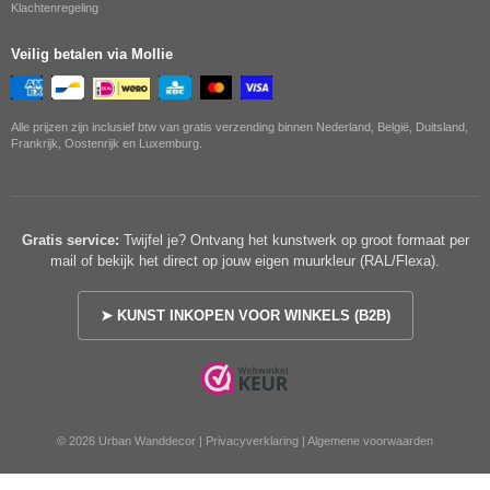
Klachtenregeling
Veilig betalen via Mollie
Alle prijzen zijn inclusief btw van gratis verzending binnen Nederland, België, Duitsland,
Frankrijk, Oostenrijk en Luxemburg.
Gratis service:
Twijfel je? Ontvang het kunstwerk op groot formaat per
mail of bekijk het direct op jouw eigen muurkleur (RAL/Flexa).
➤ KUNST INKOPEN VOOR WINKELS (B2B)
© 2026 Urban Wanddecor |
Privacyverklaring
|
Algemene voorwaarden