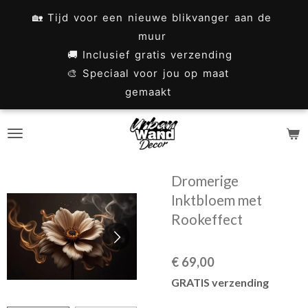
Ga
🏡 Tijd voor een nieuwe blikvanger aan de
direct
muur
naar
🚚 Inclusief gratis verzending
🎨 Speciaal voor jou op maat
de
gemaakt
hoofdinhoud
Dromerige
Inktbloem met
Rookeffect
€ 69,00
GRATIS verzending