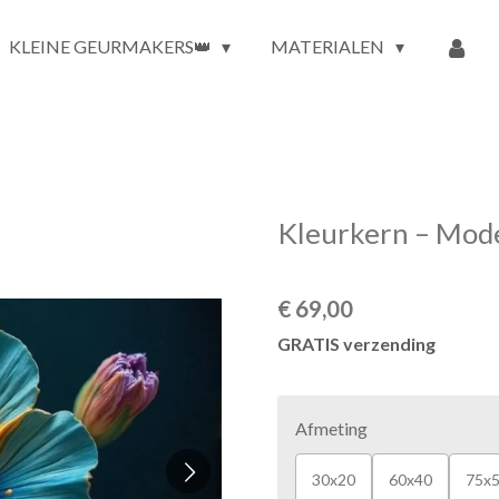
KLEINE GEURMAKERS👑
MATERIALEN
Kleurkern – Mode
€ 69,00
GRATIS verzending
Afmeting
30x20
60x40
75x