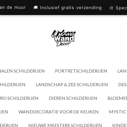
 aan de muur
🚚 Inclusief gratis verzending
🎨 Spec
ALEN SCHILDERIJEN
PORTRETSCHILDERIJEN
LAN
HILDERIJEN
LANDSCHAP & ZEE SCHILDERIJEN
DES
RO SCHILDERIJEN
DIEREN SCHILDERIJEN
BLOEMEN
IJEN
WANDDECORATIE VOOR DE KEUKEN
MYSTIC 
DERIJEN
NIEUWE MEESTERS SCHILDERIJEN
KINDE