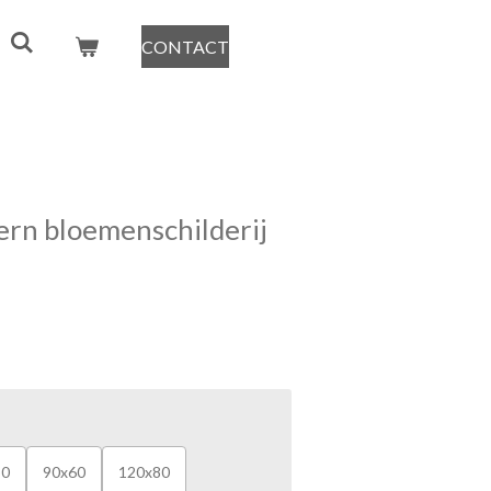
CONTACT
rn bloemenschilderij
50
90x60
120x80