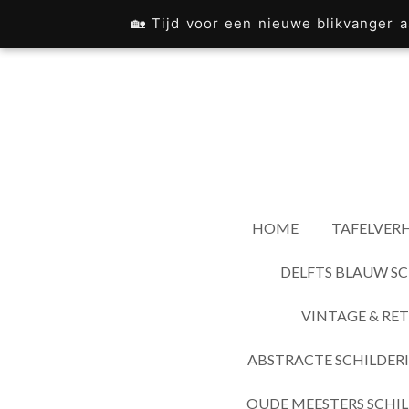
Ga
🏡 Tijd voor een nieuwe blikvanger
direct
naar
de
hoofdinhoud
HOME
TAFELVERH
DELFTS BLAUW SC
VINTAGE & RET
ABSTRACTE SCHILDER
OUDE MEESTERS SCHIL