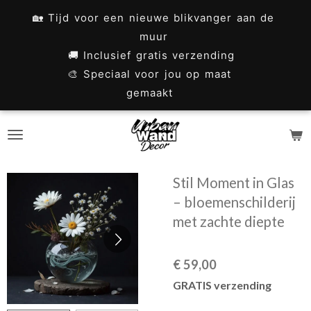
Ga
🏡 Tijd voor een nieuwe blikvanger aan de
direct
muur
naar
🚚 Inclusief gratis verzending
🎨 Speciaal voor jou op maat
de
gemaakt
hoofdinhoud
Stil Moment in Glas
– bloemenschilderij
met zachte diepte
€ 59,00
GRATIS verzending