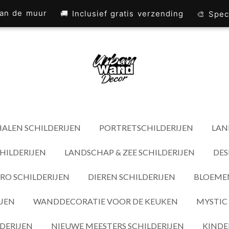
 aan de muur
🚚 Inclusief gratis verzending
🎨 Spec
ALEN SCHILDERIJEN
PORTRETSCHILDERIJEN
LAN
HILDERIJEN
LANDSCHAP & ZEE SCHILDERIJEN
DES
RO SCHILDERIJEN
DIEREN SCHILDERIJEN
BLOEMEN
IJEN
WANDDECORATIE VOOR DE KEUKEN
MYSTIC 
DERIJEN
NIEUWE MEESTERS SCHILDERIJEN
KINDE