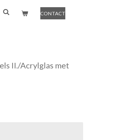
CONTACT
s II./Acrylglas met