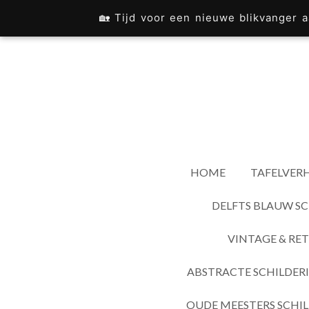
Ga
🏡 Tijd voor een nieuwe blikvanger
direct
naar
de
hoofdinhoud
HOME
TAFELVERH
DELFTS BLAUW SC
VINTAGE & RET
ABSTRACTE SCHILDER
OUDE MEESTERS SCHIL