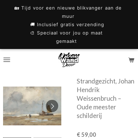
Ga
🏡 Tijd voor een nieuwe blikvanger aan de
direct
muur
naar
🚚 Inclusief gratis verzending
🎨 Speciaal voor jou op maat
de
gemaakt
hoofdinhoud
Strandgezicht, Johan
Hendrik
Weissenbruch –
Oude meester
schilderij
€ 59,00