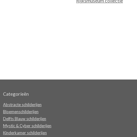
Rijksmuseum collectie
Categorieën
Abstracte schilderijen
Bloemenschilderijen
Delfts Blauw schilderijen
Mystic & Cyber schilderijen
Kinderkamer schilderijen