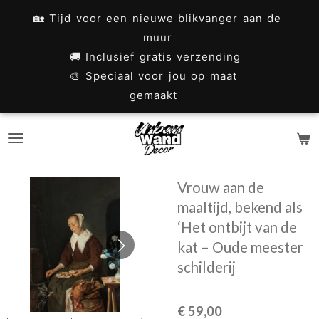
Ga
🏡 Tijd voor een nieuwe blikvanger aan de
direct
muur
naar
🚚 Inclusief gratis verzending
🎨 Speciaal voor jou op maat
de
gemaakt
hoofdinhoud
Vrouw aan de
maaltijd, bekend als
‘Het ontbijt van de
kat – Oude meester
schilderij
€ 59,00