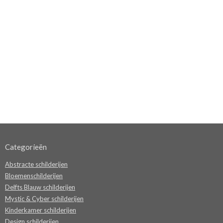
Categorieën
Abstracte schilderijen
Bloemenschilderijen
Delfts Blauw schilderijen
Mystic & Cyber schilderijen
Kinderkamer schilderijen
Design schilderijen