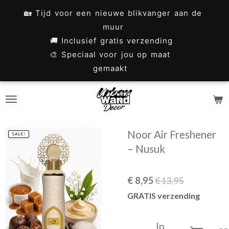
Ga
🏡 Tijd voor een nieuwe blikvanger aan de
direct
muur
naar
🚚 Inclusief gratis verzending
🎨 Speciaal voor jou op maat
de
gemaakt
hoofdinhoud
Noor Air Freshener
SALE!
– Nusuk
€ 8,95
€ 13,95
GRATIS verzending
In