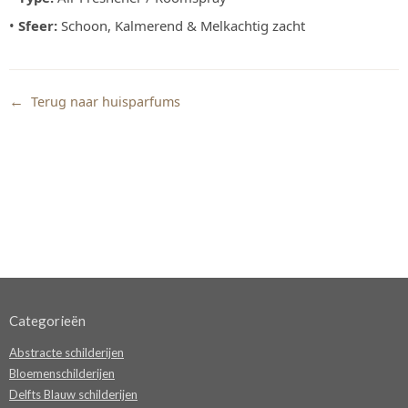
•
Sfeer:
Schoon, Kalmerend & Melkachtig zacht
←
Terug naar huisparfums
Categorieën
Abstracte schilderijen
Bloemenschilderijen
Delfts Blauw schilderijen