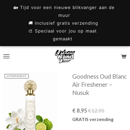
Ga
🏡 Tijd voor een nieuwe blikvanger aan de
direct
muur
naar
🚚 Inclusief gratis verzending
🎨 Speciaal voor jou op maat
de
gemaakt
hoofdinhoud
Goodness Oud Blanc
UITVERKOCHT
Air Freshener –
Nusuk
€ 8,95
€ 12,95
GRATIS verzending