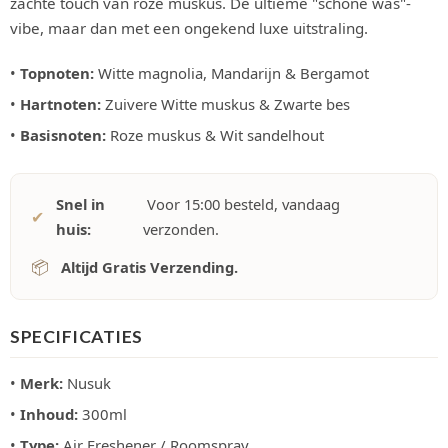
zachte touch van roze muskus. De ultieme "schone was"-
vibe, maar dan met een ongekend luxe uitstraling.
•
Topnoten:
Witte magnolia, Mandarijn & Bergamot
•
Hartnoten:
Zuivere Witte muskus & Zwarte bes
•
Basisnoten:
Roze muskus & Wit sandelhout
Snel in
Voor 15:00 besteld, vandaag
✔
huis:
verzonden.
📦
Altijd Gratis Verzending.
SPECIFICATIES
•
Merk:
Nusuk
•
Inhoud:
300ml
•
Type:
Air Freshener / Roomspray