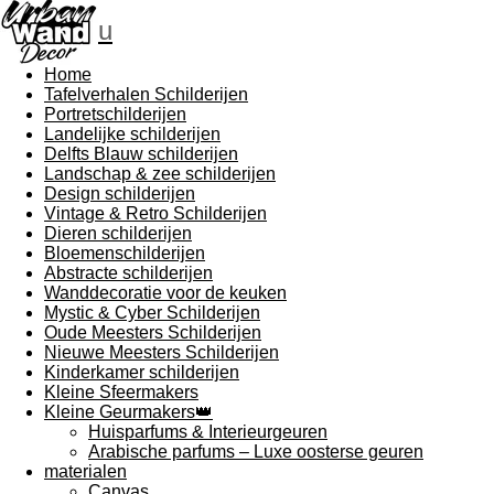
u
Home
Tafelverhalen Schilderijen
Portretschilderijen
Landelijke schilderijen
Delfts Blauw schilderijen
Landschap & zee schilderijen
Design schilderijen
Vintage & Retro Schilderijen
Dieren schilderijen
Bloemenschilderijen
Abstracte schilderijen
Wanddecoratie voor de keuken
Mystic & Cyber Schilderijen
Oude Meesters Schilderijen
Nieuwe Meesters Schilderijen
Kinderkamer schilderijen
Kleine Sfeermakers
Kleine Geurmakers👑
Huisparfums & Interieurgeuren
Arabische parfums – Luxe oosterse geuren
materialen
Canvas