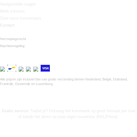
Veelgestelde vragen
Werk insturen
Over onze kunstenaars
Contact
Herroepingsrecht
Klachtenregeling
Veilig betalen via Mollie
Alle prijzen zijn inclusief btw van gratis verzending binnen Nederland, België, Duitsland,
Frankrijk, Oostenrijk en Luxemburg.
Gratis service:
Twijfel je? Ontvang het kunstwerk op groot formaat per mail
of bekijk het direct op jouw eigen muurkleur (RAL/Flexa).
➤ KUNST INKOPEN VOOR WINKELS (B2B)