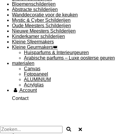
Bloemenschilderijen
Abstracte schilderijen
Wanddecoratie voor de keuken
Mystic & Cyber Schilderijen
Oude Meesters Schilderijen
Nieuwe Meesters Schilderijen
Kinderkamer schilderijen
Kleine Sfeermakers
Kleine Geurmakers👑
Huisparfums & Interieurgeuren
Arabische parfums – Luxe oosterse geuren
materialen
Canvas
Fotopaneel
ALUMINIUM
Acrylglas
Account
Contact