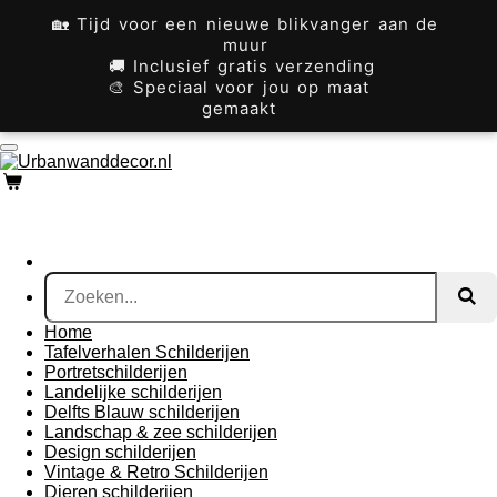
Ga
🏡 Tijd voor een nieuwe blikvanger aan de
direct
muur
naar
🚚 Inclusief gratis verzending
de
🎨 Speciaal voor jou op maat
hoofdinhoud
gemaakt
Home
Tafelverhalen Schilderijen
Portretschilderijen
Landelijke schilderijen
Delfts Blauw schilderijen
Landschap & zee schilderijen
Design schilderijen
Vintage & Retro Schilderijen
Dieren schilderijen