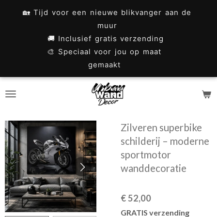
Ga
🏡 Tijd voor een nieuwe blikvanger aan de
direct
muur
naar
🚚 Inclusief gratis verzending
🎨 Speciaal voor jou op maat
de
gemaakt
hoofdinhoud
Zilveren superbike
schilderij – moderne
sportmotor
wanddecoratie
€ 52,00
GRATIS verzending