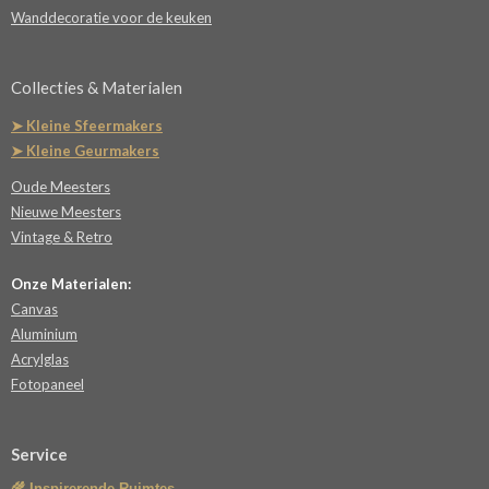
Wanddecoratie voor de keuken
Collecties & Materialen
➤ Kleine Sfeermakers
➤ Kleine Geurmakers
Oude Meesters
Nieuwe Meesters
Vintage & Retro
Onze Materialen:
Canvas
Aluminium
Acrylglas
Fotopaneel
Service
🌾 Inspirerende Ruimtes