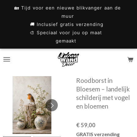
Ga
🏡 Tijd voor een nieuwe blikvanger aan de
direct
muur
naar
🚚 Inclusief gratis verzending
🎨 Speciaal voor jou op maat
de
gemaakt
hoofdinhoud
Roodborst in
Bloesem – landelijk
schilderij met vogel
en bloemen
€ 59,00
GRATIS verzending