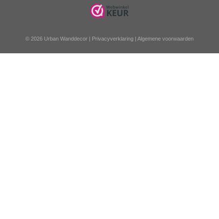
© 2026 Urban Wanddecor |
Privacyverklaring
|
Algemene voorwaarden