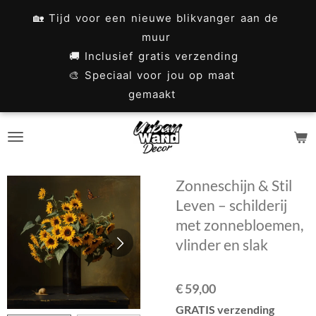
Ga
🏡 Tijd voor een nieuwe blikvanger aan de
direct
muur
naar
🚚 Inclusief gratis verzending
🎨 Speciaal voor jou op maat
de
gemaakt
hoofdinhoud
Zonneschijn & Stil
Leven – schilderij
met zonnebloemen,
vlinder en slak
€ 59,00
GRATIS verzending