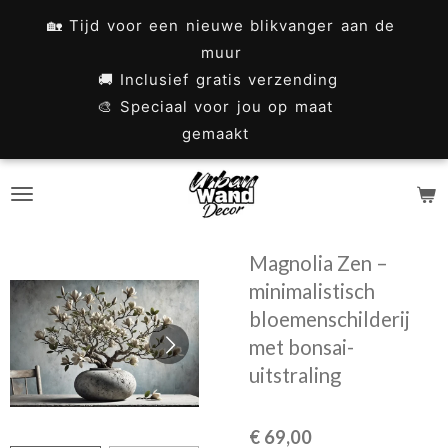
Ga
🏡 Tijd voor een nieuwe blikvanger aan de
direct
muur
naar
🚚 Inclusief gratis verzending
🎨 Speciaal voor jou op maat
de
gemaakt
hoofdinhoud
Magnolia Zen –
minimalistisch
bloemenschilderij
met bonsai-
uitstraling
€ 69,00