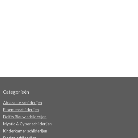
Categorieën
Abstracte schilderijen
Bloemenschilderijen
Delfts Blauw schilderijen
Mystic & Cyber schilderijen
Kinderkamer schilderijen