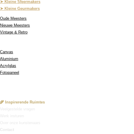
➤ Kleine Sfeermakers
➤ Kleine Geurmakers
Oude Meesters
Nieuwe Meesters
Vintage & Retro
Onze Materialen:
Canvas
Aluminium
Acrylglas
Fotopaneel
Service
🌾 Inspirerende Ruimtes
Veelgestelde vragen
Werk insturen
Over onze kunstenaars
Contact