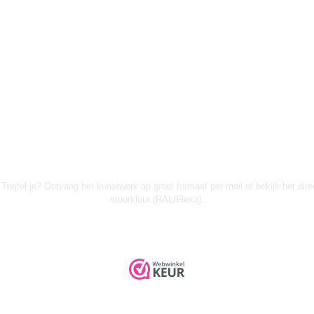
Twijfel je? Ontvang het kunstwerk op groot formaat per mail of bekijk het dire
muurkleur (RAL/Flexa).
➤ KUNST INKOPEN VOOR WINKELS (B2B)
© 2026 Urban Wanddecor |
Privacyverklaring
|
Algemene voorwaarden