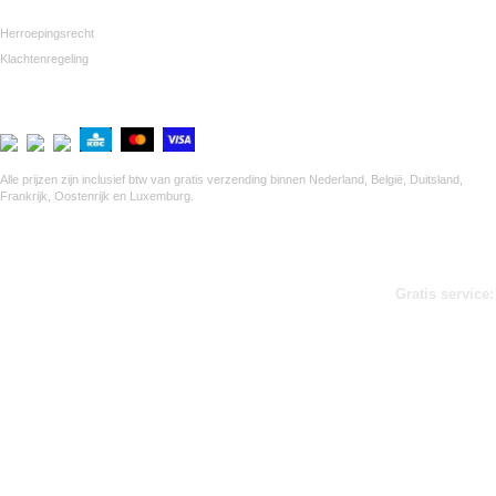
Herroepingsrecht
Klachtenregeling
Veilig betalen via Mollie
Alle prijzen zijn inclusief btw van gratis verzending binnen Nederland, België, Duitsland,
Frankrijk, Oostenrijk en Luxemburg.
Gratis service: