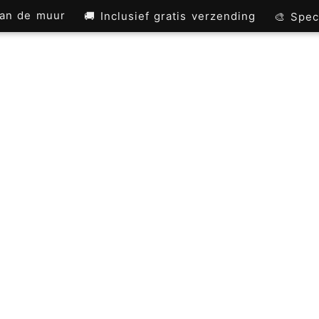
 aan de muur
🚚 Inclusief gratis verzending
🎨 Spec