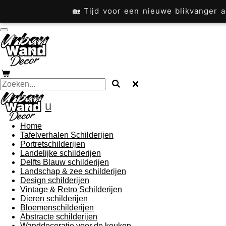
Ga
🏡 Tijd voor een nieuwe blikvanger
direct
naar
de
hoofdinhoud
u
Home
Tafelverhalen Schilderijen
Portretschilderijen
Landelijke schilderijen
Delfts Blauw schilderijen
Landschap & zee schilderijen
Design schilderijen
Vintage & Retro Schilderijen
Dieren schilderijen
Bloemenschilderijen
Abstracte schilderijen
Wanddecoratie voor de keuken