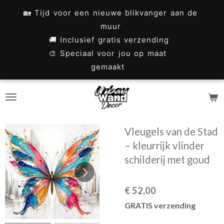
Ga
🏡 Tijd voor een nieuwe blikvanger aan de
direct
muur
naar
🚚 Inclusief gratis verzending
🎨 Speciaal voor jou op maat
de
gemaakt
hoofdinhoud
Vleugels van de Stad
– kleurrijk vlinder
schilderij met goud
€ 52,00
GRATIS verzending