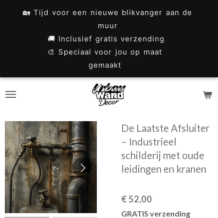
Ga
🏡 Tijd voor een nieuwe blikvanger aan de
direct
muur
naar
🚚 Inclusief gratis verzending
🎨 Speciaal voor jou op maat
de
gemaakt
hoofdinhoud
De Laatste Afsluiter
– Industrieel
schilderij met oude
leidingen en kranen
€ 52,00
GRATIS verzending