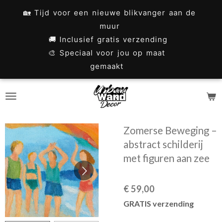
Ga
🏡 Tijd voor een nieuwe blikvanger aan de
direct
muur
naar
🚚 Inclusief gratis verzending
🎨 Speciaal voor jou op maat
de
gemaakt
hoofdinhoud
Zomerse Beweging –
abstract schilderij
met figuren aan zee
€ 59,00
GRATIS verzending