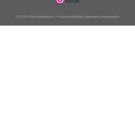
© 2026 Urban Wanddecor |
Privacyverklaring
|
Algemene voorwaarden