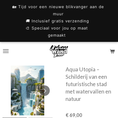
Ga
🏡 Tijd voor een nieuwe blikvanger aan de
direct
muur
naar
🚚 Inclusief gratis verzending
🎨 Speciaal voor jou op maat
de
gemaakt
hoofdinhoud
Aqua Utopia –
Schilderij van een
futuristische stad
met watervallen en
natuur
€ 69,00