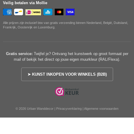
Veilig betalen via Mollie
Alle prijzen zijn inclusief btw van gratis verzending binnen Nederland, België, Duitsland,
Frankrijk, Oostenrijk en Luxemburg.
Gratis service:
Twijfel je? Ontvang het kunstwerk op groot formaat per
mail of bekijk het direct op jouw eigen muurkleur (RAL/Flexa).
➤ KUNST INKOPEN VOOR WINKELS (B2B)
© 2026 Urban Wanddecor |
Privacyverklaring
|
Algemene voorwaarden