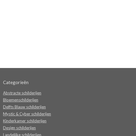
Categorieën
Abstracte schilderijen
Bloemenschilderijen
Delfts Blauw schilderijen
Mystic & Cyber schilderijen
Kinderkamer schilderijen
Design schilderijen
Landelijke schilderijen