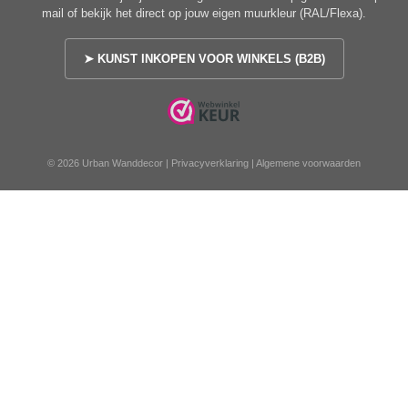
mail of bekijk het direct op jouw eigen muurkleur (RAL/Flexa).
➤ KUNST INKOPEN VOOR WINKELS (B2B)
© 2026 Urban Wanddecor |
Privacyverklaring
|
Algemene voorwaarden