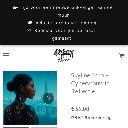
Ga
🏡 Tijd voor een nieuwe blikvanger aan de
direct
muur
naar
🚚 Inclusief gratis verzending
🎨 Speciaal voor jou op maat
de
gemaakt
hoofdinhoud
Skyline Echo –
Cybervrouw in
Reflectie
€ 59,00
GRATIS verzending