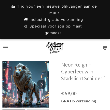
Ga
🏡 Tijd voor een nieuwe blikvanger aan de
direct
muur
naar
🚚 Inclusief gratis verzending
🎨 Speciaal voor jou op maat
de
gemaakt
hoofdinhoud
Neon Reign –
Cyberleeuw in
Stadslicht Schilderij
€ 59,00
GRATIS verzending