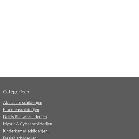
Categorieën
Abstracte schilderijen
Bloemenschilderijen
Delfts Blauw schilderijen
Mystic & Cyber schilderijen
Kinderkamer schilderijen
Design schilderijen