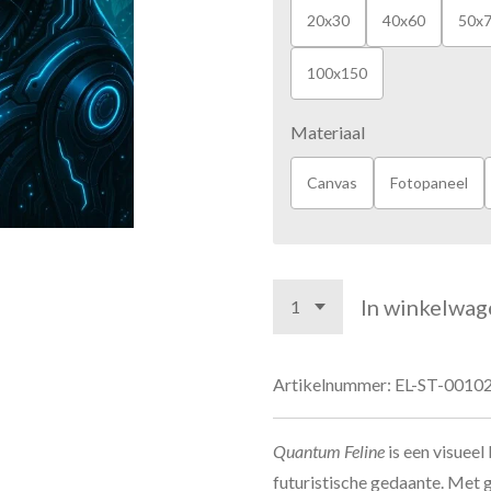
20x30
40x60
50x
100x150
Materiaal
Canvas
Fotopaneel
In winkelwag
Artikelnummer:
EL-ST-0010
Quantum Feline
is een visueel
futuristische gedaante. Met gl