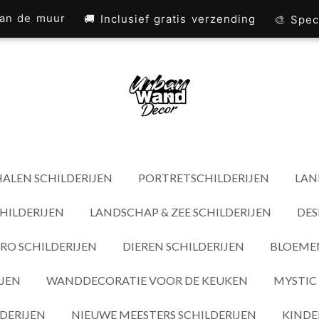
 aan de muur
🚚 Inclusief gratis verzending
🎨 Spec
ALEN SCHILDERIJEN
PORTRETSCHILDERIJEN
LAN
HILDERIJEN
LANDSCHAP & ZEE SCHILDERIJEN
DES
RO SCHILDERIJEN
DIEREN SCHILDERIJEN
BLOEMEN
IJEN
WANDDECORATIE VOOR DE KEUKEN
MYSTIC 
DERIJEN
NIEUWE MEESTERS SCHILDERIJEN
KINDE