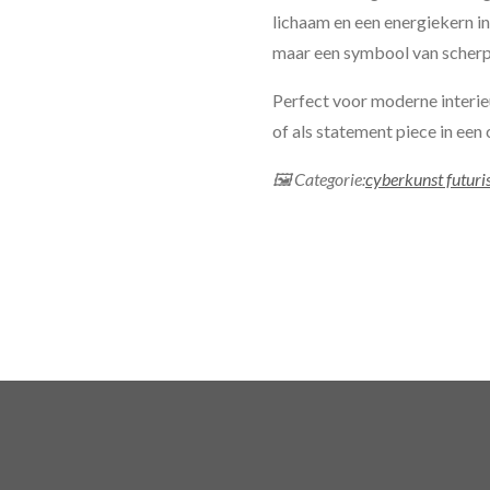
lichaam en een energiekern in
maar een symbool van scherpte
Perfect voor moderne interieu
of als statement piece in een 
🖼 Categorie:
cyberkunst futuris