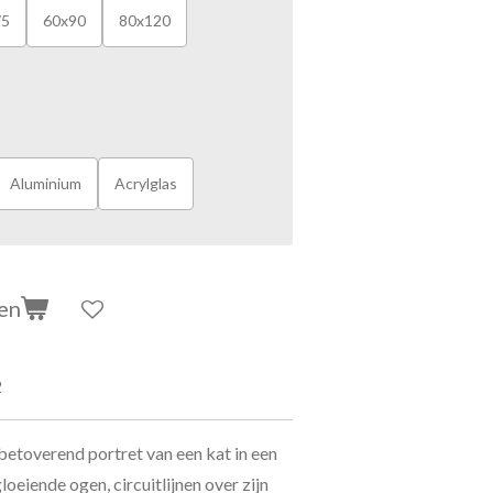
75
60x90
80x120
Aluminium
Acrylglas
en
2
 betoverend portret van een kat in een
oeiende ogen, circuitlijnen over zijn