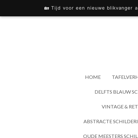
Ga
🏡 Tijd voor een nieuwe blikvanger
direct
naar
de
hoofdinhoud
HOME
TAFELVERH
DELFTS BLAUW SC
VINTAGE & RET
ABSTRACTE SCHILDER
OUDE MEESTERS SCHIL