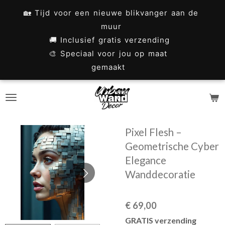
Ga
🏡 Tijd voor een nieuwe blikvanger aan de
direct
muur
naar
🚚 Inclusief gratis verzending
🎨 Speciaal voor jou op maat
de
gemaakt
hoofdinhoud
Pixel Flesh –
Geometrische Cyber
Elegance
Wanddecoratie
€ 69,00
GRATIS verzending