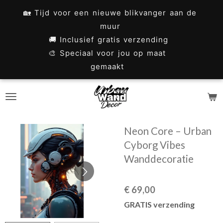
Ga
🏡 Tijd voor een nieuwe blikvanger aan de
direct
muur
naar
🚚 Inclusief gratis verzending
🎨 Speciaal voor jou op maat
de
gemaakt
hoofdinhoud
Neon Core – Urban
Cyborg Vibes
Wanddecoratie
€ 69,00
GRATIS verzending