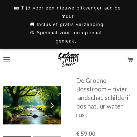
Ga
🏡 Tijd voor een nieuwe blikvanger aan de
direct
muur
naar
🚚 Inclusief gratis verzending
🎨 Speciaal voor jou op maat
de
gemaakt
hoofdinhoud
De Groene
Bosstroom – rivier
landschap schilderij
bos natuur water
rust
€ 59,00