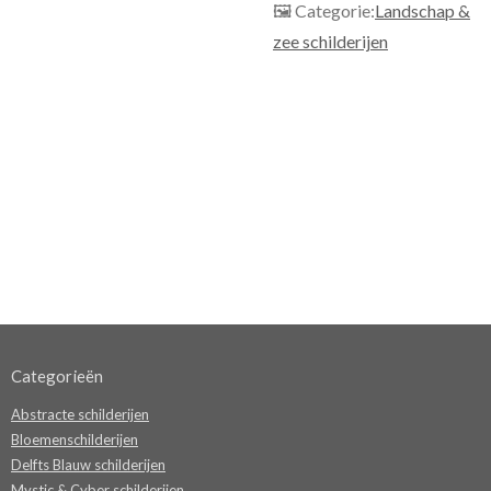
🖼 Categorie:
Landschap &
zee schilderijen
Categorieën
Abstracte schilderijen
Bloemenschilderijen
Delfts Blauw schilderijen
Mystic & Cyber schilderijen