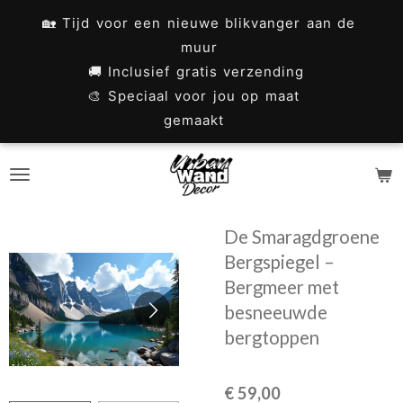
Ga
🏡 Tijd voor een nieuwe blikvanger aan de
direct
muur
naar
🚚 Inclusief gratis verzending
🎨 Speciaal voor jou op maat
de
gemaakt
hoofdinhoud
De Smaragdgroene
Bergspiegel –
Bergmeer met
besneeuwde
bergtoppen
€ 59,00