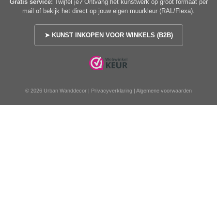
Gratis service:
Twijfel je? Ontvang het kunstwerk op groot formaat per
mail of bekijk het direct op jouw eigen muurkleur (RAL/Flexa).
➤ KUNST INKOPEN VOOR WINKELS (B2B)
© 2026 Urban Wanddecor |
Privacyverklaring
|
Algemene voorwaarden