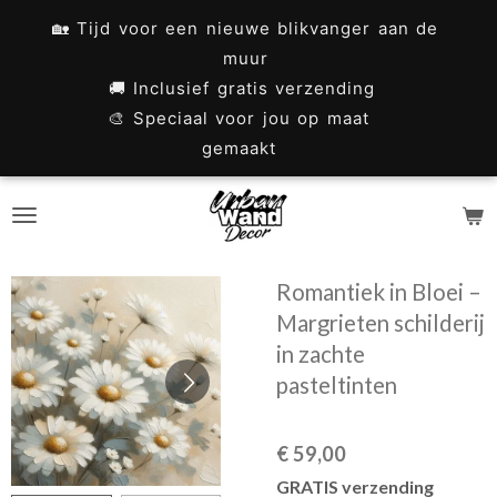
Ga
🏡 Tijd voor een nieuwe blikvanger aan de
direct
muur
naar
🚚 Inclusief gratis verzending
🎨 Speciaal voor jou op maat
de
gemaakt
hoofdinhoud
Romantiek in Bloei –
Margrieten schilderij
in zachte
pasteltinten
€ 59,00
GRATIS verzending