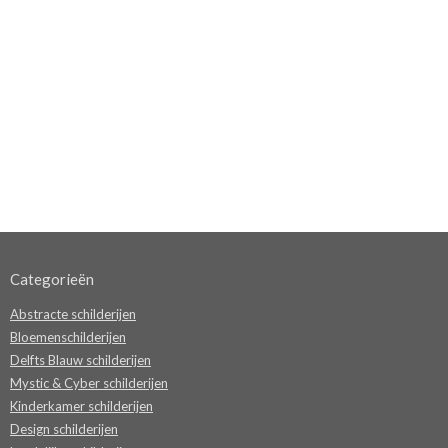
Categorieën
Abstracte schilderijen
Bloemenschilderijen
Delfts Blauw schilderijen
Mystic & Cyber schilderijen
Kinderkamer schilderijen
Design schilderijen