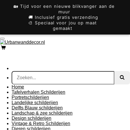
Ga
🏡 Tijd voor een nieuwe blikvanger aan de
direct
muur
naar
🚚 Inclusief gratis verzending
de
🎨 Speciaal voor jou op maat
hoofdinhoud
gemaakt
Home
Tafelverhalen Schilderijen
Portretschilderijen
Landelijke schilderijen
Delfts Blauw schilderijen
Landschap & zee schilderijen
Design schilderijen
Vintage & Retro Schilderijen
Dieren schilderijen