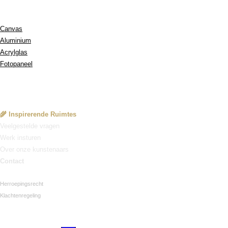
Onze Materialen:
Canvas
Aluminium
Acrylglas
Fotopaneel
Service
🌾 Inspirerende Ruimtes
Veelgestelde vragen
Werk insturen
Over onze kunstenaars
Contact
Herroepingsrecht
Klachtenregeling
Veilig betalen via Mollie