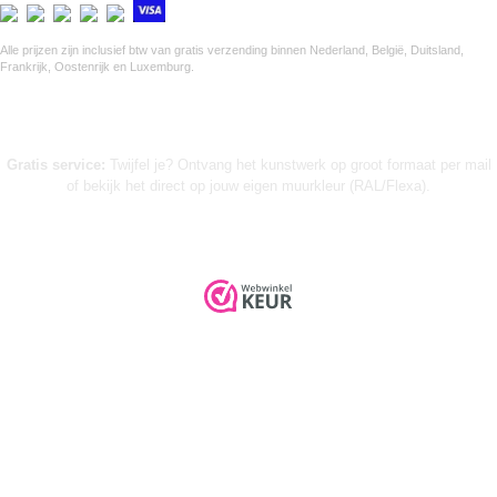
Alle prijzen zijn inclusief btw van gratis verzending binnen Nederland, België, Duitsland,
Frankrijk, Oostenrijk en Luxemburg.
Gratis service:
Twijfel je? Ontvang het kunstwerk op groot formaat per mail
of bekijk het direct op jouw eigen muurkleur (RAL/Flexa).
➤ KUNST INKOPEN VOOR WINKELS (B2B)
© 2026 Urban Wanddecor |
Privacyverklaring
|
Algemene voorwaarden