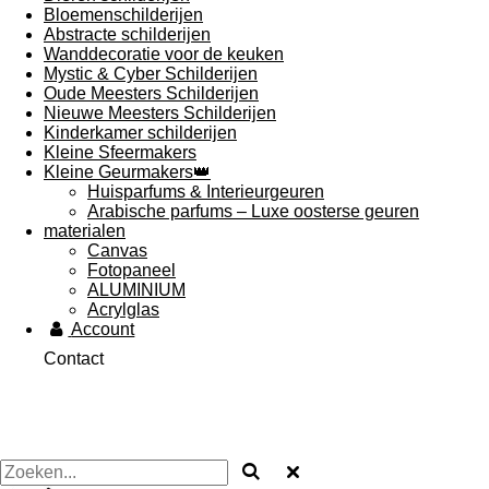
Bloemenschilderijen
Abstracte schilderijen
Wanddecoratie voor de keuken
Mystic & Cyber Schilderijen
Oude Meesters Schilderijen
Nieuwe Meesters Schilderijen
Kinderkamer schilderijen
Kleine Sfeermakers
Kleine Geurmakers👑
Huisparfums & Interieurgeuren
Arabische parfums – Luxe oosterse geuren
materialen
Canvas
Fotopaneel
ALUMINIUM
Acrylglas
Account
Contact