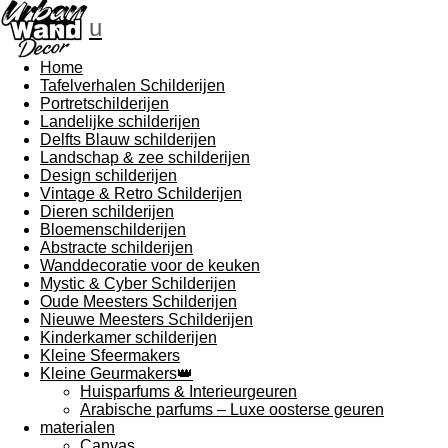
u
Home
Tafelverhalen Schilderijen
Portretschilderijen
Landelijke schilderijen
Delfts Blauw schilderijen
Landschap & zee schilderijen
Design schilderijen
Vintage & Retro Schilderijen
Dieren schilderijen
Bloemenschilderijen
Abstracte schilderijen
Wanddecoratie voor de keuken
Mystic & Cyber Schilderijen
Oude Meesters Schilderijen
Nieuwe Meesters Schilderijen
Kinderkamer schilderijen
Kleine Sfeermakers
Kleine Geurmakers👑
Huisparfums & Interieurgeuren
Arabische parfums – Luxe oosterse geuren
materialen
Canvas