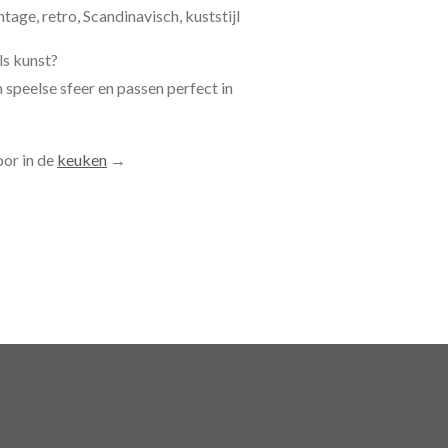
ntage, retro, Scandinavisch, kuststijl
ls kunst?
 speelse sfeer en passen perfect in
oor in de
keuken
→