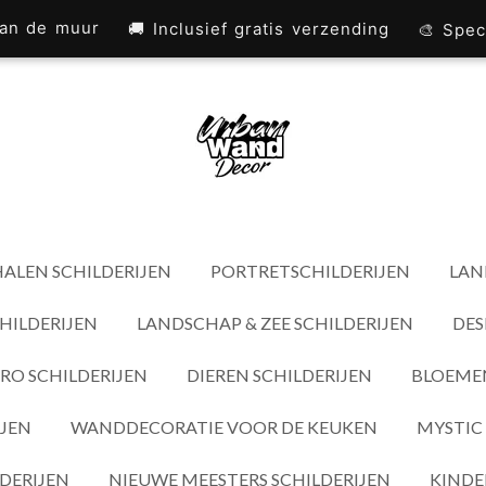
 aan de muur
🚚 Inclusief gratis verzending
🎨 Spec
ALEN SCHILDERIJEN
PORTRETSCHILDERIJEN
LAN
HILDERIJEN
LANDSCHAP & ZEE SCHILDERIJEN
DES
RO SCHILDERIJEN
DIEREN SCHILDERIJEN
BLOEMEN
IJEN
WANDDECORATIE VOOR DE KEUKEN
MYSTIC 
DERIJEN
NIEUWE MEESTERS SCHILDERIJEN
KINDE