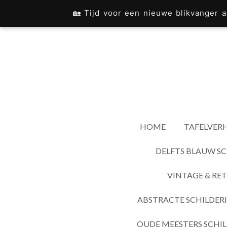
Ga
🏡 Tijd voor een nieuwe blikvanger
direct
naar
de
hoofdinhoud
HOME
TAFELVERH
DELFTS BLAUW SC
VINTAGE & RET
ABSTRACTE SCHILDER
OUDE MEESTERS SCHIL