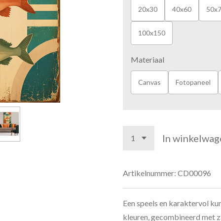
20x30
40x60
50x
100x150
Materiaal
Canvas
Fotopaneel
In winkelwag
Artikelnummer:
CD00096
Een speels en karaktervol ku
kleuren, gecombineerd met z