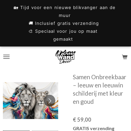
Ga
🏡 Tijd voor een nieuwe blikvanger aan de
direct
muur
naar
🚚 Inclusief gratis verzending
🎨 Speciaal voor jou op maat
de
gemaakt
hoofdinhoud
Samen Onbreekbaar
– leeuw en leeuwin
schilderij met kleur
en goud
€ 59,00
GRATIS verzending