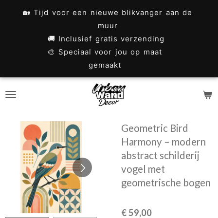
Ga
🏡 Tijd voor een nieuwe blikvanger aan de
direct
muur
naar
🚚 Inclusief gratis verzending
🎨 Speciaal voor jou op maat
de
gemaakt
hoofdinhoud
Geometric Bird
Harmony – modern
abstract schilderij
vogel met
geometrische bogen
€ 59,00