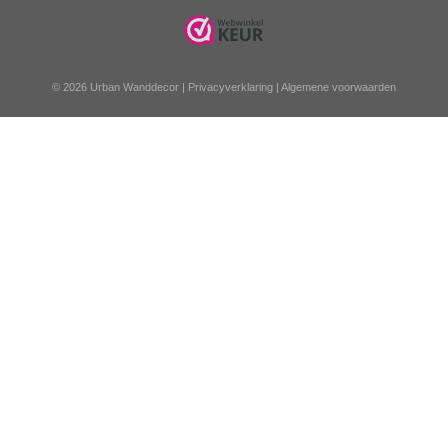
© 2026 Urban Wanddecor |
Privacyverklaring
|
Algemene voorwaarden