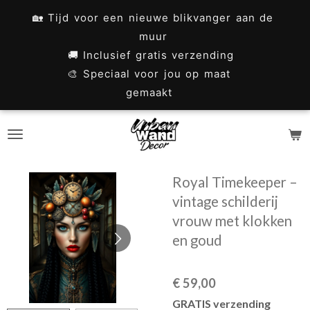
Ga
🏡 Tijd voor een nieuwe blikvanger aan de
direct
muur
naar
🚚 Inclusief gratis verzending
🎨 Speciaal voor jou op maat
de
gemaakt
hoofdinhoud
Royal Timekeeper –
vintage schilderij
vrouw met klokken
en goud
€ 59,00
GRATIS verzending