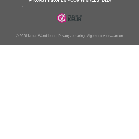
➤ KUNST INKOPEN VOOR WINKELS (B2B)
© 2026 Urban Wanddecor |
Privacyverklaring
|
Algemene voorwaarden