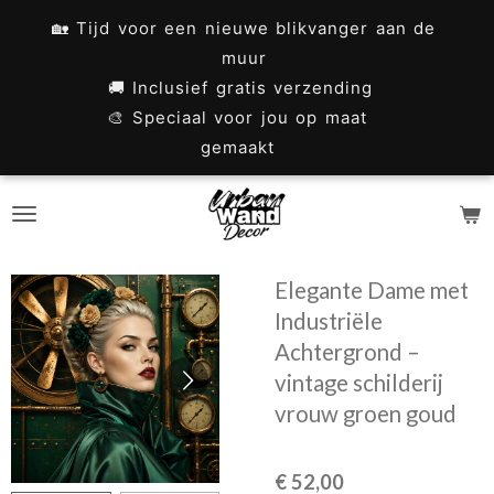
Ga
🏡 Tijd voor een nieuwe blikvanger aan de
direct
muur
naar
🚚 Inclusief gratis verzending
🎨 Speciaal voor jou op maat
de
gemaakt
hoofdinhoud
Elegante Dame met
Industriële
Achtergrond –
vintage schilderij
vrouw groen goud
€ 52,00