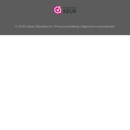
© 2026 Urban Wanddecor |
Privacyverklaring
|
Algemene voorwaarden