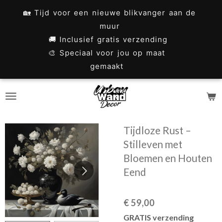
Ga
🏡 Tijd voor een nieuwe blikvanger aan de
direct
muur
naar
🚚 Inclusief gratis verzending
🎨 Speciaal voor jou op maat
de
gemaakt
hoofdinhoud
Tijdloze Rust –
Stilleven met
Bloemen en Houten
Eend
€ 59,00
GRATIS verzending