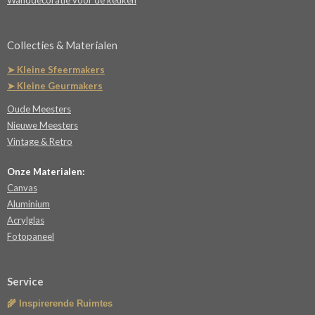
Wanddecoratie voor de keuken
Collecties & Materialen
➤ Kleine Sfeermakers
➤ Kleine Geurmakers
Oude Meesters
Nieuwe Meesters
Vintage & Retro
Onze Materialen:
Canvas
Aluminium
Acrylglas
Fotopaneel
Service
🌾 Inspirerende Ruimtes