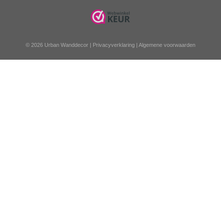
© 2026 Urban Wanddecor |
Privacyverklaring
|
Algemene voorwaarden