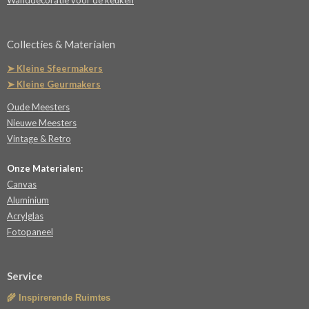
Wanddecoratie voor de keuken
Collecties & Materialen
➤ Kleine Sfeermakers
➤ Kleine Geurmakers
Oude Meesters
Nieuwe Meesters
Vintage & Retro
Onze Materialen:
Canvas
Aluminium
Acrylglas
Fotopaneel
Service
🌾 Inspirerende Ruimtes