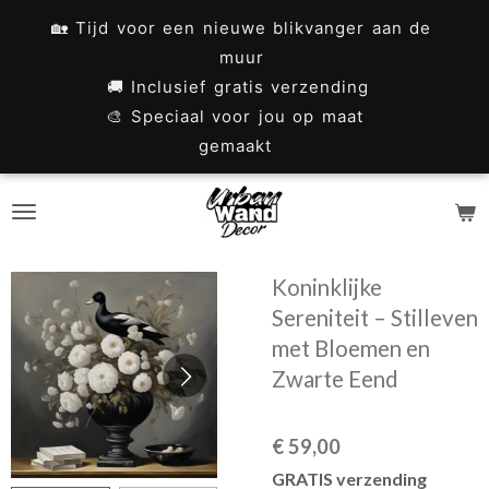
Ga
🏡 Tijd voor een nieuwe blikvanger aan de
direct
muur
naar
🚚 Inclusief gratis verzending
🎨 Speciaal voor jou op maat
de
gemaakt
hoofdinhoud
Koninklijke
Sereniteit – Stilleven
met Bloemen en
Zwarte Eend
€ 59,00
GRATIS verzending