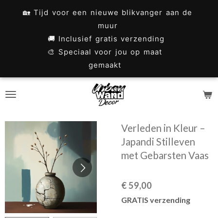
Ga
🏡 Tijd voor een nieuwe blikvanger aan de
direct
muur
naar
🚚 Inclusief gratis verzending
🎨 Speciaal voor jou op maat
de
gemaakt
hoofdinhoud
Verleden in Kleur –
Japandi Stilleven
met Gebarsten Vaas
€ 59,00
GRATIS verzending