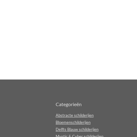
Categorieën
Abstracte schilderijen
Bloemenschilderijen
Delfts Blauw schilderijen
Mystic & Cyber schilderijen