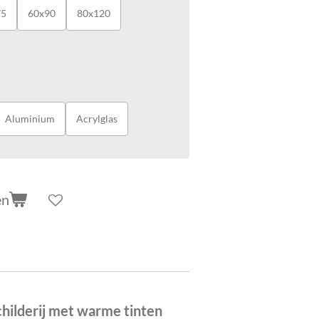
75
60x90
80x120
Aluminium
Acrylglas
en
childerij met warme tinten