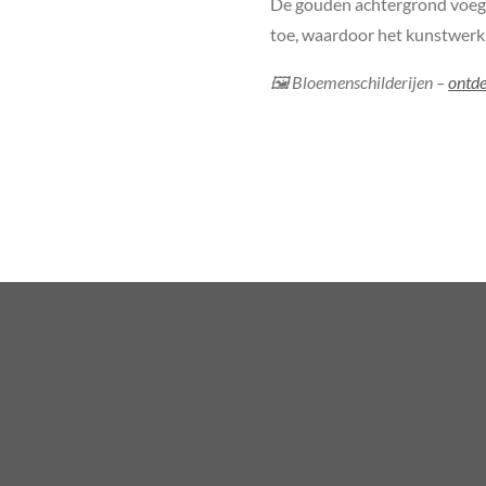
De gouden achtergrond voegt 
toe, waardoor het kunstwerk 
🖼 Bloemenschilderijen –
ontde