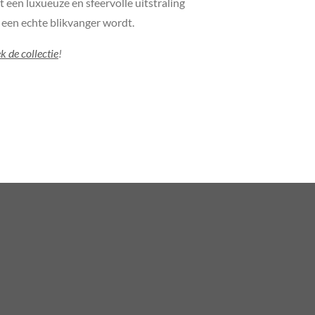
een luxueuze en sfeervolle uitstraling
een echte blikvanger wordt.
k de collectie
!