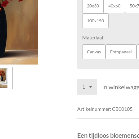
20x30
40x60
50x
100x150
Materiaal
Canvas
Fotopaneel
In winkelwag
Artikelnummer:
CB00105
Een tijdloos bloemens