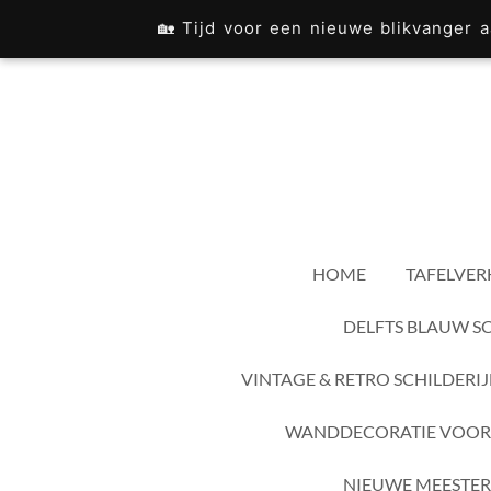
Ga
🏡 Tijd voor een nieuwe blikvanger
direct
naar
de
hoofdinhoud
HOME
TAFELVER
DELFTS BLAUW S
VINTAGE & RETRO SCHILDERI
WANDDECORATIE VOOR
NIEUWE MEESTER