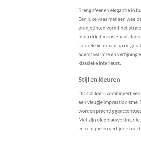
Breng sfeer en elegantie in h
Een luxe vaas met een weelde
oranjetinten vormt het stral
bijna driedimensionaal, dankz
subtiele lichtinval op de go
ademt warmte en verfijning e
klassieke interieurs.
Stijl en kleuren
Dit schilderij combineert een 
een vleugje impressionisme. 
worden prachtig geaccentuee
Met zijn diepblauwe tint, die 
een chique en verfijnde touch 