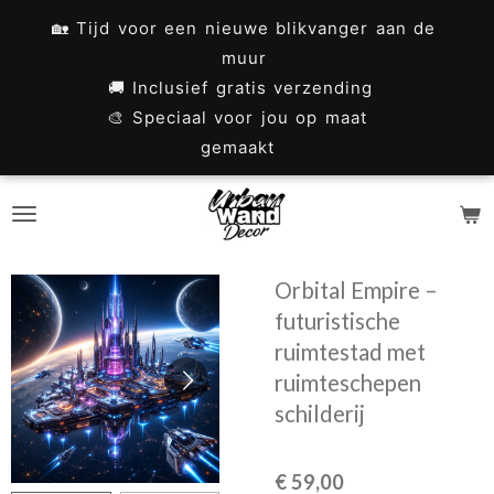
Ga
🏡 Tijd voor een nieuwe blikvanger aan de
direct
muur
naar
🚚 Inclusief gratis verzending
🎨 Speciaal voor jou op maat
de
gemaakt
hoofdinhoud
Orbital Empire –
futuristische
ruimtestad met
ruimteschepen
schilderij
€ 59,00