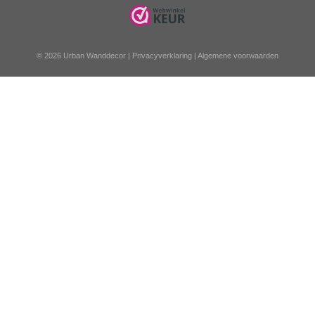
© 2026 Urban Wanddecor |
Privacyverklaring
|
Algemene voorwaarden