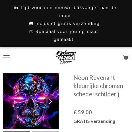
Ga
🏡 Tijd voor een nieuwe blikvanger aan de
direct
muur
naar
🚚 Inclusief gratis verzending
🎨 Speciaal voor jou op maat
de
gemaakt
hoofdinhoud
Neon Revenant –
kleurrijke chromen
schedel schilderij
€ 59,00
GRATIS verzending