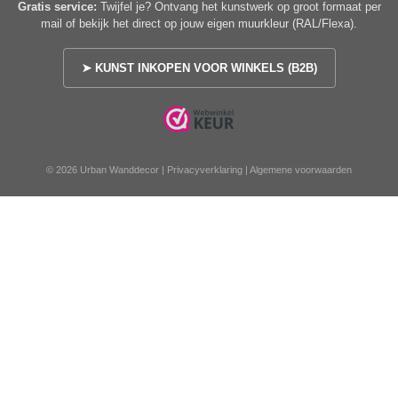
Gratis service:
Twijfel je? Ontvang het kunstwerk op groot formaat per
mail of bekijk het direct op jouw eigen muurkleur (RAL/Flexa).
➤ KUNST INKOPEN VOOR WINKELS (B2B)
© 2026 Urban Wanddecor |
Privacyverklaring
|
Algemene voorwaarden