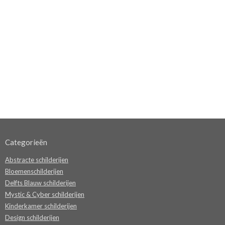
Categorieën
Abstracte schilderijen
Bloemenschilderijen
Delfts Blauw schilderijen
Mystic & Cyber schilderijen
Kinderkamer schilderijen
Design schilderijen