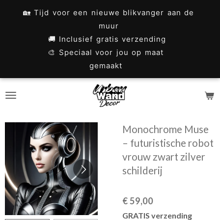
Ga
🏡 Tijd voor een nieuwe blikvanger aan de
direct
muur
naar
🚚 Inclusief gratis verzending
🎨 Speciaal voor jou op maat
de
gemaakt
hoofdinhoud
Monochrome Muse
– futuristische robot
vrouw zwart zilver
schilderij
€ 59,00
GRATIS verzending