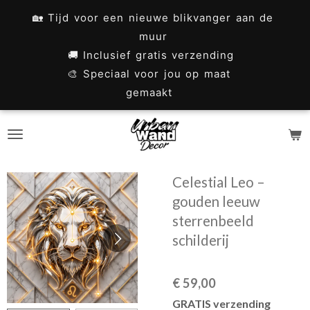
Ga
🏡 Tijd voor een nieuwe blikvanger aan de
direct
muur
naar
🚚 Inclusief gratis verzending
🎨 Speciaal voor jou op maat
de
gemaakt
hoofdinhoud
Celestial Leo –
gouden leeuw
sterrenbeeld
schilderij
€ 59,00
GRATIS verzending